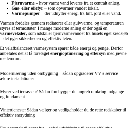
Fjernvarme
– hvor varmt vand leveres fra et centralt anlæg.
Gas- eller oliefyr
– som opvarmer vandet lokalt.
Varmepumper
– der udnytter energi fra luft, jord eller vand.
Varmen fordeles gennem radiatorer eller gulvvarme, og temperaturen
styres af termostater. I mange moderne anlæg er der også en
varmeveksler
, som adskiller fjernvarmevandet fra husets eget kredsløb
– det øger sikkerheden og effektiviteten.
Et velafbalanceret varmesystem sparer både energi og penge. Derfor
anbefales det at få foretaget
energioptimering
og
eftersyn
med jævne
mellemrum.
Modernisering uden ombygning – sådan opgraderer VVS-service
ældre installationer
Myrer ved terrassen? Sådan forebygger du angreb omkring indgange
og fundament
Vintertjeneste: Sådan vælger og vedligeholder du de rette redskaber til
effektiv snerydning