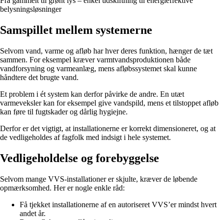
Fra gammelt til grønt lys – enkel udskiftning til energieffektive
belysningsløsninger
Samspillet mellem systemerne
Selvom vand, varme og afløb har hver deres funktion, hænger de tæt
sammen. For eksempel kræver varmtvandsproduktionen både
vandforsyning og varmeanlæg, mens afløbssystemet skal kunne
håndtere det brugte vand.
Et problem i ét system kan derfor påvirke de andre. En utæt
varmeveksler kan for eksempel give vandspild, mens et tilstoppet afløb
kan føre til fugtskader og dårlig hygiejne.
Derfor er det vigtigt, at installationerne er korrekt dimensioneret, og at
de vedligeholdes af fagfolk med indsigt i hele systemet.
Vedligeholdelse og forebyggelse
Selvom mange VVS-installationer er skjulte, kræver de løbende
opmærksomhed. Her er nogle enkle råd:
Få tjekket installationerne af en autoriseret VVS’er mindst hvert
andet år.