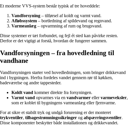
Et moderne VVS-system består typisk af tre hoveddele:
Vandforsyning
– tilførsel af koldt og varmt vand.
Afløbssystem
– bortledning af spildevand og regnvand.
Varmeanlæg
– opvarmning af rum og brugsvand.
Disse systemer er tæt forbundet, og fejl ét sted kan påvirke resten.
Derfor er det vigtigt at forstå, hvordan de fungerer sammen.
Vandforsyningen – fra hovedledning til
vandhane
Vandforsyningen starter ved hovedledningen, som bringer drikkevand
ind i bygningen. Herfra fordeles vandet gennem rør til køkken,
badeværelse og andre tappesteder.
Koldt vand
kommer direkte fra forsyningen.
Varmt vand
opvarmes via en
vandvarmer
eller
varmeveksler
,
som er koblet til bygningens varmeanlæg eller fjernvarme.
For at sikre et stabilt tryk og undgå forurening er der monteret
trykventiler
,
tilbagestrømningssikringer
og
afspærringsventiler
.
Disse komponenter beskytter både installationen og drikkevandet.