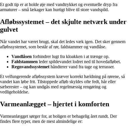
Et godt tip er at holde øje med vandtrykket og eventuelle dryp fra
armaturer – små lækager kan hurtigt blive til store vandspild.
Afløbssystemet – det skjulte netværk under
gulvet
Når vandet har været brugt, skal det ledes væk igen. Det sker gennem
afløbssystemet, som består af rør, faldstammer og vandlåse.
Vandlåsen
forhindrer lugt fra kloakken i at trænge op.
Faldstammen
leder spildevandet lodret ned til hovedafløbet.
Regnvandssystemet
håndterer vand fra tage og terrasser.
Et velfungerende afløbssystem kræver korrekt hældning på rørene, så
vandet kan løbe frit. Tilstoppede afløb skyldes ofte fedt, hår eller
sæberester – og kan undgås med regelmæssig rengøring og
vedligeholdelse.
Varmeanlægget – hjertet i komforten
Varmeanlægget sørger for, at boligen er behagelig året rundt. Der
findes flere typer, men de mest almindelige er: