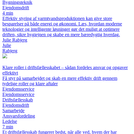
Bygningsteknik
Ejendomsdrift
4 min
Effektiv styring af varmtvandsproduktionen kan give store
besparelser på både energi og økonomi. Læs, hvordan moderne
teknologier og intelligente løsninger gør det muligt at optimere
driften, sikre hygiejnen og skabe en mere bæredygtig hverdag.
Julie Rabjerg
Julie
Rabjerg
Klare roller i driftsfællesskabet – sådan fordeles ansvar og opgaver
effektivt
Få styr på samarbejdet og skab en mere effektiv drift gennem
tydelige roller og klare aftaler
Ejendomsservice
Ejendomsservice
Driftsfællesskab
Ejendomsdrift
Samarbejde
Ansvarsfordeling
Ledelse
7 min
Et driftsfællesskab fungerer bedst, når alle ved, hvem der har