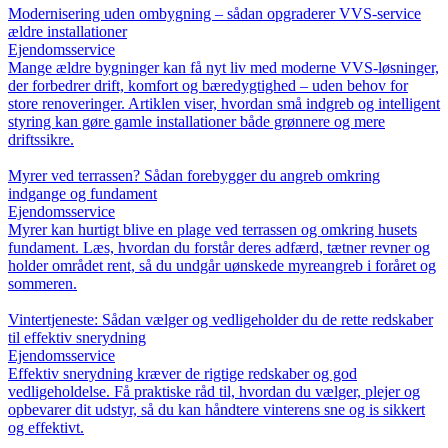
Modernisering uden ombygning – sådan opgraderer VVS-service
ældre installationer
Ejendomsservice
Mange ældre bygninger kan få nyt liv med moderne VVS-løsninger,
der forbedrer drift, komfort og bæredygtighed – uden behov for
store renoveringer. Artiklen viser, hvordan små indgreb og intelligent
styring kan gøre gamle installationer både grønnere og mere
driftssikre.
Myrer ved terrassen? Sådan forebygger du angreb omkring
indgange og fundament
Ejendomsservice
Myrer kan hurtigt blive en plage ved terrassen og omkring husets
fundament. Læs, hvordan du forstår deres adfærd, tætner revner og
holder området rent, så du undgår uønskede myreangreb i foråret og
sommeren.
Vintertjeneste: Sådan vælger og vedligeholder du de rette redskaber
til effektiv snerydning
Ejendomsservice
Effektiv snerydning kræver de rigtige redskaber og god
vedligeholdelse. Få praktiske råd til, hvordan du vælger, plejer og
opbevarer dit udstyr, så du kan håndtere vinterens sne og is sikkert
og effektivt.