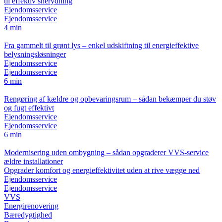
til effektiv snerydning
Ejendomsservice
Ejendomsservice
4 min
Fra gammelt til grønt lys – enkel udskiftning til energieffektive
belysningsløsninger
Ejendomsservice
Ejendomsservice
6 min
Rengøring af kældre og opbevaringsrum – sådan bekæmper du støv
og fugt effektivt
Ejendomsservice
Ejendomsservice
6 min
Modernisering uden ombygning – sådan opgraderer VVS-service
ældre installationer
Opgrader komfort og energieffektivitet uden at rive vægge ned
Ejendomsservice
Ejendomsservice
VVS
Energirenovering
Bæredygtighed