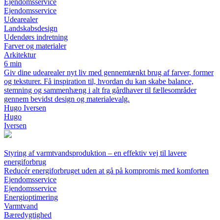
Ejendomsservice
Ejendomsservice
Udearealer
Landskabsdesign
Udendørs indretning
Farver og materialer
Arkitektur
6 min
Giv dine udearealer nyt liv med gennemtænkt brug af farver, former
og teksturer. Få inspiration til, hvordan du kan skabe balance,
stemning og sammenhæng i alt fra gårdhaver til fællesområder
gennem bevidst design og materialevalg.
Hugo Iversen
Hugo
Iversen
Styring af varmtvandsproduktion – en effektiv vej til lavere
energiforbrug
Reducér energiforbruget uden at gå på kompromis med komforten
Ejendomsservice
Ejendomsservice
Energioptimering
Varmtvand
Bæredygtighed