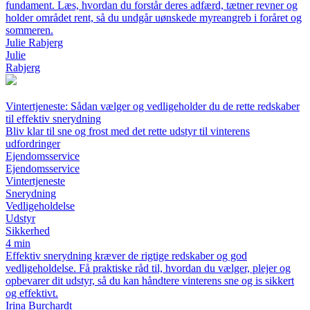
fundament. Læs, hvordan du forstår deres adfærd, tætner revner og
holder området rent, så du undgår uønskede myreangreb i foråret og
sommeren.
Julie Rabjerg
Julie
Rabjerg
Vintertjeneste: Sådan vælger og vedligeholder du de rette redskaber
til effektiv snerydning
Bliv klar til sne og frost med det rette udstyr til vinterens
udfordringer
Ejendomsservice
Ejendomsservice
Vintertjeneste
Snerydning
Vedligeholdelse
Udstyr
Sikkerhed
4 min
Effektiv snerydning kræver de rigtige redskaber og god
vedligeholdelse. Få praktiske råd til, hvordan du vælger, plejer og
opbevarer dit udstyr, så du kan håndtere vinterens sne og is sikkert
og effektivt.
Irina Burchardt