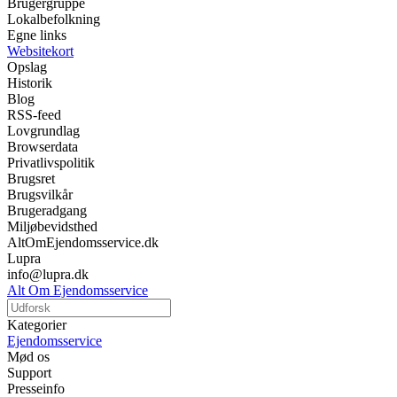
Brugergruppe
Lokalbefolkning
Egne links
Websitekort
Opslag
Historik
Blog
RSS-feed
Lovgrundlag
Browserdata
Privatlivspolitik
Brugsret
Brugsvilkår
Brugeradgang
Miljøbevidsthed
AltOmEjendomsservice.dk
Lupra
info@lupra.dk
Alt Om Ejendomsservice
Kategorier
Ejendomsservice
Mød os
Support
Presseinfo