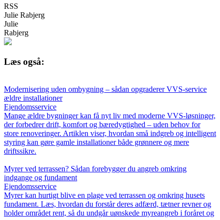
RSS
Julie Rabjerg
Julie
Rabjerg
Læs også:
Modernisering uden ombygning – sådan opgraderer VVS-service
ældre installationer
Ejendomsservice
Mange ældre bygninger kan få nyt liv med moderne VVS-løsninger,
der forbedrer drift, komfort og bæredygtighed – uden behov for
store renoveringer. Artiklen viser, hvordan små indgreb og intelligent
styring kan gøre gamle installationer både grønnere og mere
driftssikre.
Myrer ved terrassen? Sådan forebygger du angreb omkring
indgange og fundament
Ejendomsservice
Myrer kan hurtigt blive en plage ved terrassen og omkring husets
fundament. Læs, hvordan du forstår deres adfærd, tætner revner og
holder området rent, så du undgår uønskede myreangreb i foråret og