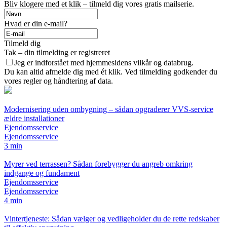
Bliv klogere med et klik – tilmeld dig vores gratis mailserie.
Hvad er din e-mail?
Tilmeld dig
Tak – din tilmelding er registreret
Jeg er indforstået med hjemmesidens vilkår og databrug.
Du kan altid afmelde dig med ét klik. Ved tilmelding godkender du
vores regler og håndtering af data.
Modernisering uden ombygning – sådan opgraderer VVS-service
ældre installationer
Ejendomsservice
Ejendomsservice
3 min
Myrer ved terrassen? Sådan forebygger du angreb omkring
indgange og fundament
Ejendomsservice
Ejendomsservice
4 min
Vintertjeneste: Sådan vælger og vedligeholder du de rette redskaber