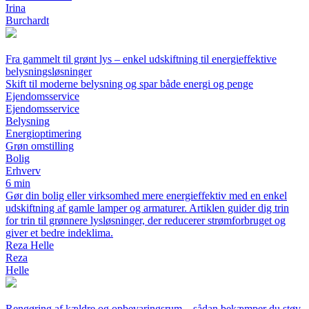
Irina
Burchardt
Fra gammelt til grønt lys – enkel udskiftning til energieffektive
belysningsløsninger
Skift til moderne belysning og spar både energi og penge
Ejendomsservice
Ejendomsservice
Belysning
Energioptimering
Grøn omstilling
Bolig
Erhverv
6 min
Gør din bolig eller virksomhed mere energieffektiv med en enkel
udskiftning af gamle lamper og armaturer. Artiklen guider dig trin
for trin til grønnere lysløsninger, der reducerer strømforbruget og
giver et bedre indeklima.
Reza Helle
Reza
Helle
Rengøring af kældre og opbevaringsrum – sådan bekæmper du støv