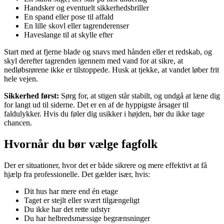
Handsker og eventuelt sikkerhedsbriller
En spand eller pose til affald
En lille skovl eller tagrenderenser
Haveslange til at skylle efter
Start med at fjerne blade og snavs med hånden eller et redskab, og
skyl derefter tagrenden igennem med vand for at sikre, at
nedløbsrørene ikke er tilstoppede. Husk at tjekke, at vandet løber frit
hele vejen.
Sikkerhed først:
Sørg for, at stigen står stabilt, og undgå at læne dig
for langt ud til siderne. Det er en af de hyppigste årsager til
faldulykker. Hvis du føler dig usikker i højden, bør du ikke tage
chancen.
Hvornår du bør vælge fagfolk
Der er situationer, hvor det er både sikrere og mere effektivt at få
hjælp fra professionelle. Det gælder især, hvis:
Dit hus har mere end én etage
Taget er stejlt eller svært tilgængeligt
Du ikke har det rette udstyr
Du har helbredsmæssige begrænsninger