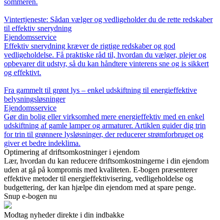
sommeren.
Vintertjeneste: Sådan vælger og vedligeholder du de rette redskaber
til effektiv snerydning
Ejendomsservice
Effektiv snerydning kræver de rigtige redskaber og god
vedligeholdelse. Få praktiske råd til, hvordan du vælger, plejer og
opbevarer dit udstyr, så du kan håndtere vinterens sne og is sikkert
og effektivt.
Fra gammelt til grønt lys – enkel udskiftning til energieffektive
belysningsløsninger
Ejendomsservice
Gør din bolig eller virksomhed mere energieffektiv med en enkel
udskiftning af gamle lamper og armaturer. Artiklen guider dig trin
for trin til grønnere lysløsninger, der reducerer strømforbruget og
giver et bedre indeklima.
Optimering af driftsomkostninger i ejendom
Lær, hvordan du kan reducere driftsomkostningerne i din ejendom
uden at gå på kompromis med kvaliteten. E-bogen præsenterer
effektive metoder til energieffektivisering, vedligeholdelse og
budgettering, der kan hjælpe din ejendom med at spare penge.
Snup e-bogen nu
Modtag nyheder direkte i din indbakke