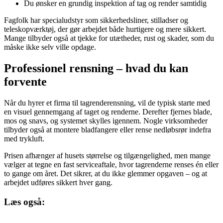
Du ønsker en grundig inspektion af tag og render samtidig
Fagfolk har specialudstyr som sikkerhedsliner, stilladser og
teleskopværktøj, der gør arbejdet både hurtigere og mere sikkert.
Mange tilbyder også at tjekke for utætheder, rust og skader, som du
måske ikke selv ville opdage.
Professionel rensning – hvad du kan
forvente
Når du hyrer et firma til tagrenderensning, vil de typisk starte med
en visuel gennemgang af taget og renderne. Derefter fjernes blade,
mos og snavs, og systemet skylles igennem. Nogle virksomheder
tilbyder også at montere bladfangere eller rense nedløbsrør indefra
med trykluft.
Prisen afhænger af husets størrelse og tilgængelighed, men mange
vælger at tegne en fast serviceaftale, hvor tagrenderne renses én eller
to gange om året. Det sikrer, at du ikke glemmer opgaven – og at
arbejdet udføres sikkert hver gang.
Læs også: