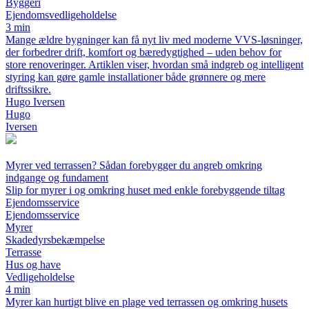
Byggeri
Ejendomsvedligeholdelse
3 min
Mange ældre bygninger kan få nyt liv med moderne VVS-løsninger,
der forbedrer drift, komfort og bæredygtighed – uden behov for
store renoveringer. Artiklen viser, hvordan små indgreb og intelligent
styring kan gøre gamle installationer både grønnere og mere
driftssikre.
Hugo Iversen
Hugo
Iversen
Myrer ved terrassen? Sådan forebygger du angreb omkring
indgange og fundament
Slip for myrer i og omkring huset med enkle forebyggende tiltag
Ejendomsservice
Ejendomsservice
Myrer
Skadedyrsbekæmpelse
Terrasse
Hus og have
Vedligeholdelse
4 min
Myrer kan hurtigt blive en plage ved terrassen og omkring husets