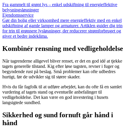
Fra gammelt til grønt lys – enkel udskiftning til energieffektive
belysningsløsninger
Ejendomsservice
Gør din bolig eller virksomhed mere energieffektiv med en enkel
udskiftning af gamle lamper og armaturer. Artiklen guider dig trin
for trin til grønnere lysløsninger, der reducerer strømforbruget og
giver et bedre indeklima.
Kombinér rensning med vedligeholdelse
Når tagrenderne alligevel bliver renset, er det en god idé at tjekke
tagets generelle tilstand. Kig efter løse tagsten, revner i fuger og
begyndende rust på beslag. Små problemer kan ofte udbedres
hurtigt, før de udvikler sig til større skader.
Hvis du får fagfolk til at udføre arbejdet, kan du ofte få en samlet
vurdering af tagets stand og eventuelle anbefalinger til
vedligeholdelse. Det kan være en god investering i husets
langsigtede sundhed.
Sikkerhed og sund fornuft går hånd i
hånd