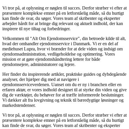
Vi tror på, at oplysning er nøglen til succes. Derfor stræber vi efter at
præsentere komplekse emner på en letforståelig måde, så du hurtigt
kan finde de svar, du søger. Vores team af skribenter og eksperter
arbejder hårdt for at bringe dig relevant og aktuelt indhold, der kan
inspirere til nye tiltag og forbedringer.
Velkommen til "Alt Om Ejendomsservice", din betroede kilde til alt,
hvad der omhandler ejendomsservice i Danmark. Vi er en del af
mediehuset Lupra, hvor vi brænder for at dele viden og indsigt om
ejendomsadministration, vedligeholdelse og optimering. Vores
mission er at gøre ejendomshåndtering lettere for både
ejendomsejere, administratorer og lejere.
Her finder du inspirerende artikler, praktiske guides og dybdegående
analyser, der hjælper dig med at navigere i
ejendomsserviceverdenen. Uanset om du er ny i branchen eller en
erfaren aktør, er vores indhold designet til at styrke din viden og give
dig de værktøjer, du behøver for at træffe informerede beslutninger.
Vi dækker alt fra lovgivning og teknik til bæredygtige løsninger og
markedstendenser.
Vi tror på, at oplysning er nøglen til succes. Derfor stræber vi efter at
præsentere komplekse emner på en letforståelig måde, så du hurtigt
kan finde de svar, du søger. Vores team af skribenter og eksperter