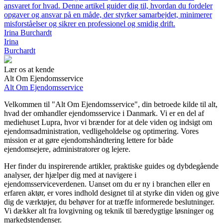
ansvaret for hvad. Denne artikel guider dig til, hvordan du fordeler
opgaver og ansvar på en måde, der styrker samarbejdet, minimerer
misforståelser og sikrer en professionel og smidig drift.
Irina Burchardt
Irina
Burchardt
Lær os at kende
Alt Om Ejendomsservice
Alt Om Ejendomsservice
Velkommen til "Alt Om Ejendomsservice", din betroede kilde til alt,
hvad der omhandler ejendomsservice i Danmark. Vi er en del af
mediehuset Lupra, hvor vi brænder for at dele viden og indsigt om
ejendomsadministration, vedligeholdelse og optimering. Vores
mission er at gøre ejendomshåndtering lettere for både
ejendomsejere, administratorer og lejere.
Her finder du inspirerende artikler, praktiske guides og dybdegående
analyser, der hjælper dig med at navigere i
ejendomsserviceverdenen. Uanset om du er ny i branchen eller en
erfaren aktør, er vores indhold designet til at styrke din viden og give
dig de værktøjer, du behøver for at træffe informerede beslutninger.
Vi dækker alt fra lovgivning og teknik til bæredygtige løsninger og
markedstendenser.