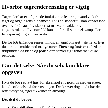
Hvorfor tagrenderensning er vigtig
Tagrender har en afgørende funktion: de leder regnvand væk fra
taget og bygningens fundament. Hvis de stopper til, kan vandet løbe
over og forårsage fugtskader på murværk, sokkel og
tagkonstruktion. I værste fald kan det føre til skimmelsvamp eller
frostsprængninger i murværket.
Derfor bør tagrender renses mindst én gang om året – gerne to, hvis
du bor i et område med mange træer. Efterår og forår er de bedste
tidspunkter, da blade og pollen ofte samler sig i renderne i disse
perioder.
Gør-det-selv: Når du selv kan klare
opgaven
Hvis du bor i et lavt hus, for eksempel et parcelhus med én etage,
kan du ofte selv stå for rensningen. Det kræver dog, at du har det
rette udstyr og tager sikkerheden alvorligt.
Det skal du bruge:
En stabil stige, der står på fast underlag