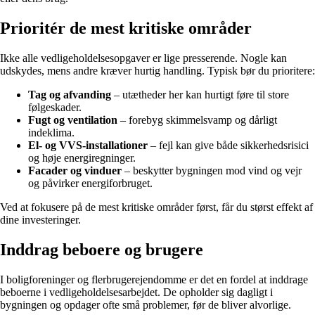
Prioritér de mest kritiske områder
Ikke alle vedligeholdelsesopgaver er lige presserende. Nogle kan
udskydes, mens andre kræver hurtig handling. Typisk bør du prioritere:
Tag og afvanding
– utætheder her kan hurtigt føre til store
følgeskader.
Fugt og ventilation
– forebyg skimmelsvamp og dårligt
indeklima.
El- og VVS-installationer
– fejl kan give både sikkerhedsrisici
og høje energiregninger.
Facader og vinduer
– beskytter bygningen mod vind og vejr
og påvirker energiforbruget.
Ved at fokusere på de mest kritiske områder først, får du størst effekt af
dine investeringer.
Inddrag beboere og brugere
I boligforeninger og flerbrugerejendomme er det en fordel at inddrage
beboerne i vedligeholdelsesarbejdet. De opholder sig dagligt i
bygningen og opdager ofte små problemer, før de bliver alvorlige.