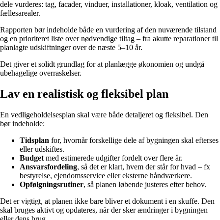
dele vurderes: tag, facader, vinduer, installationer, kloak, ventilation og
fællesarealer.
Rapporten bør indeholde både en vurdering af den nuværende tilstand
og en prioriteret liste over nødvendige tiltag – fra akutte reparationer til
planlagte udskiftninger over de næste 5–10 år.
Det giver et solidt grundlag for at planlægge økonomien og undgå
ubehagelige overraskelser.
Lav en realistisk og fleksibel plan
En vedligeholdelsesplan skal være både detaljeret og fleksibel. Den
bør indeholde:
Tidsplan
for, hvornår forskellige dele af bygningen skal efterses
eller udskiftes.
Budget
med estimerede udgifter fordelt over flere år.
Ansvarsfordeling
, så det er klart, hvem der står for hvad – fx
bestyrelse, ejendomsservice eller eksterne håndværkere.
Opfølgningsrutiner
, så planen løbende justeres efter behov.
Det er vigtigt, at planen ikke bare bliver et dokument i en skuffe. Den
skal bruges aktivt og opdateres, når der sker ændringer i bygningen
eller dens brug.