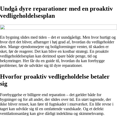
Undgå dyre reparationer med en proaktiv
vedligeholdelsesplan
En bygning slides med tiden – det er uundgåeligt. Men hvor hurtigt og
hvor dyrt det bliver, afhænger i høj grad af, hvordan du vedligeholder
den. Mange ejendomsejere og boligforeninger venter, til skaden er
sket, før de reagerer. Det kan blive en kostbar strategi. En proaktiv
vedligeholdelsesplan kan derimod spare både penge, tid og
bekymringer. Her får du en guide til, hvordan du kan forebygge
problemer, før de udvikler sig til dyre reparationer.
Hvorfor proaktiv vedligeholdelse betaler
sig
Forebyggelse er billigere end reparation – det gælder både for
bygninger og for alt andet, der slides over tid. En utæt tagrende, der
ikke bliver renset, kan føre til fugtskader i murværket. En lille revne i
taget kan udvikle sig til en omfattende vandskade. Og et defekt
ventilationsanlæg kan give dårligt indeklima og skimmelsvamp.