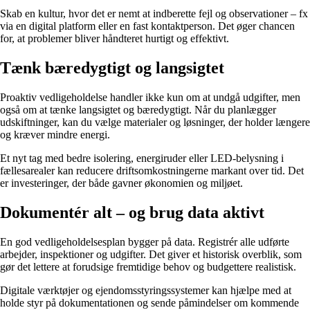
Skab en kultur, hvor det er nemt at indberette fejl og observationer – fx
via en digital platform eller en fast kontaktperson. Det øger chancen
for, at problemer bliver håndteret hurtigt og effektivt.
Tænk bæredygtigt og langsigtet
Proaktiv vedligeholdelse handler ikke kun om at undgå udgifter, men
også om at tænke langsigtet og bæredygtigt. Når du planlægger
udskiftninger, kan du vælge materialer og løsninger, der holder længere
og kræver mindre energi.
Et nyt tag med bedre isolering, energiruder eller LED-belysning i
fællesarealer kan reducere driftsomkostningerne markant over tid. Det
er investeringer, der både gavner økonomien og miljøet.
Dokumentér alt – og brug data aktivt
En god vedligeholdelsesplan bygger på data. Registrér alle udførte
arbejder, inspektioner og udgifter. Det giver et historisk overblik, som
gør det lettere at forudsige fremtidige behov og budgettere realistisk.
Digitale værktøjer og ejendomsstyringssystemer kan hjælpe med at
holde styr på dokumentationen og sende påmindelser om kommende